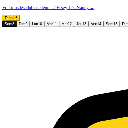
Voir tous les clubs de
tennis
à
Essey-Lès-Nancy
→
Tennis
6
Sam
8
Dim
9
Lun
10
Mar
11
Mer
12
Jeu
13
Ven
14
Sam
15
Di