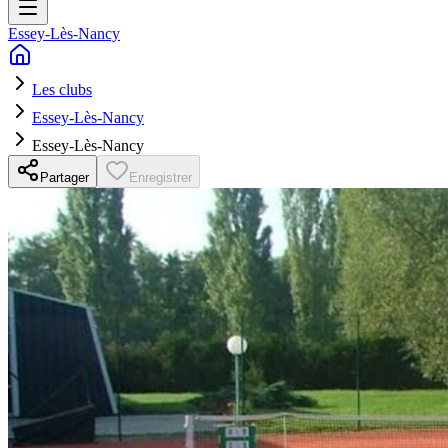
Essey-Lès-Nancy
Les clubs
Essey-Lès-Nancy
Essey-Lès-Nancy
Partager
Enregistrer