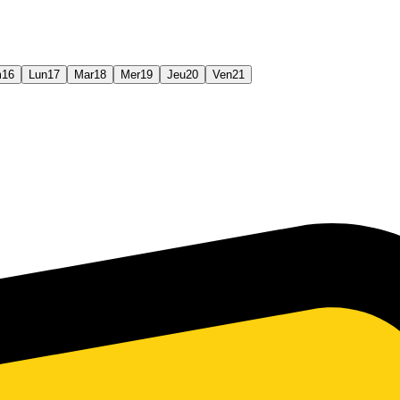
m
16
Lun
17
Mar
18
Mer
19
Jeu
20
Ven
21