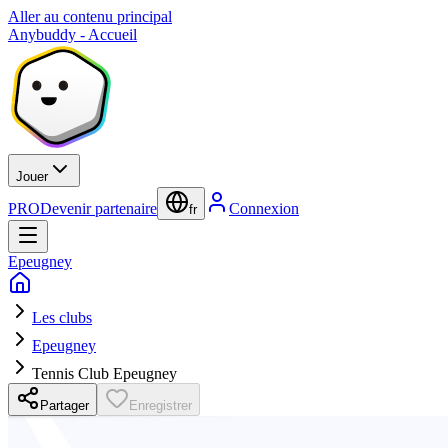
Aller au contenu principal
Anybuddy - Accueil
Jouer
PRO
Devenir partenaire
Connexion
fr
Epeugney
Les clubs
Epeugney
Tennis Club Epeugney
Partager
Enregistrer