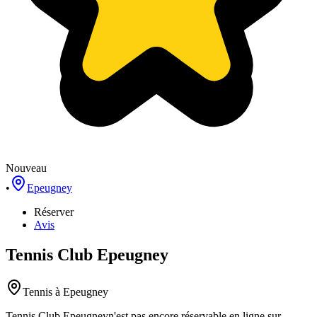
Nouveau
•
Epeugney
Réserver
Avis
Tennis Club Epeugney
Tennis
à Epeugney
Tennis Club Epeugney
n'est pas encore réservable en ligne sur