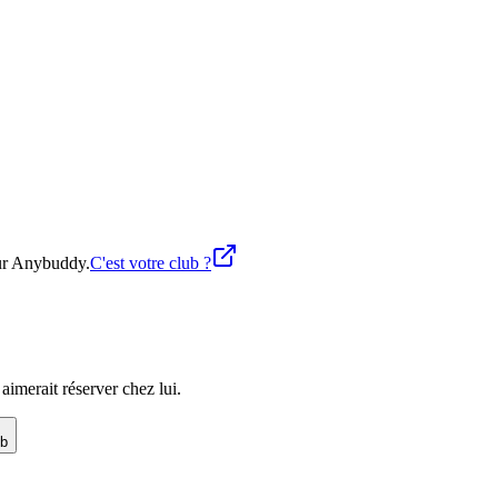
sur Anybuddy.
C'est votre club ?
imerait réserver chez lui.
ub