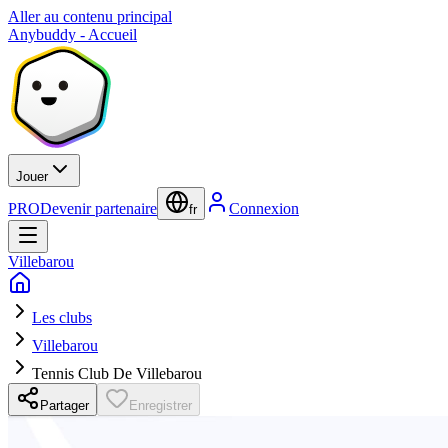
Aller au contenu principal
Anybuddy - Accueil
Jouer
PRO
Devenir partenaire
Connexion
fr
Villebarou
Les clubs
Villebarou
Tennis Club De Villebarou
Partager
Enregistrer