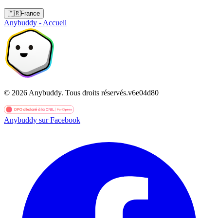
🇫🇷
France
Anybuddy - Accueil
©
2026
Anybuddy.
Tous droits réservés.
v
6e04d80
Anybuddy sur Facebook