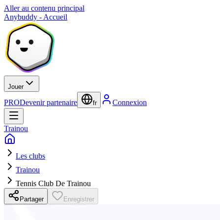
Aller au contenu principal
Anybuddy - Accueil
Jouer
PRO
Devenir partenaire
Connexion
fr
Trainou
Les clubs
Trainou
Tennis Club De Trainou
Partager
Enregistrer