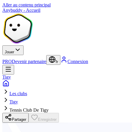
Aller au contenu principal
Anybuddy - Accueil
Jouer
PRO
Devenir partenaire
Connexion
fr
Tigy
Les clubs
Tigy
Tennis Club De Tigy
Partager
Enregistrer