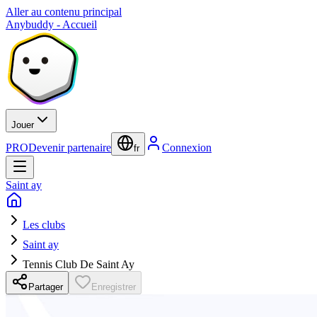
Aller au contenu principal
Anybuddy - Accueil
Jouer
PRO
Devenir partenaire
Connexion
fr
Saint ay
Les clubs
Saint ay
Tennis Club De Saint Ay
Partager
Enregistrer