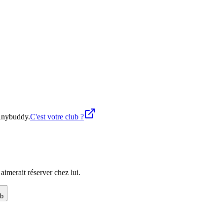
 Anybuddy.
C'est votre club ?
imerait réserver chez lui.
ub