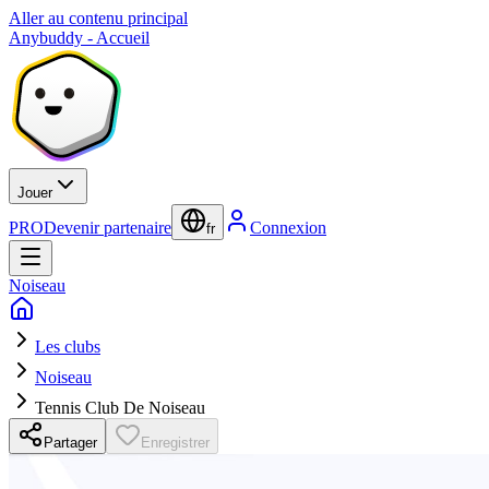
Aller au contenu principal
Anybuddy - Accueil
Jouer
PRO
Devenir partenaire
Connexion
fr
Noiseau
Les clubs
Noiseau
Tennis Club De Noiseau
Partager
Enregistrer