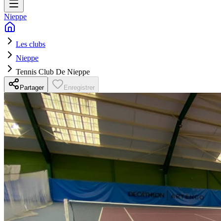
Nieppe
Les clubs
Nieppe
Tennis Club De Nieppe
Partager
Enregistrer