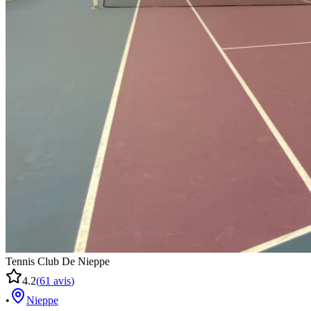
Tennis Club De Nieppe
4.2
(
61
avis
)
•
Nieppe