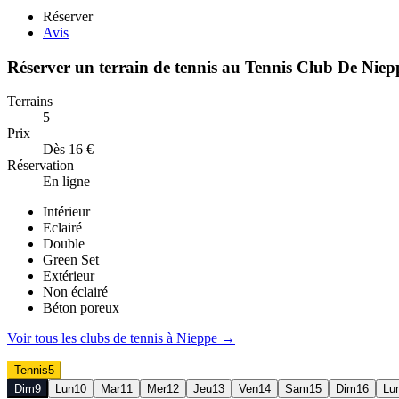
Réserver
Avis
Réserver un terrain de
tennis
au
Tennis Club De Niep
Terrains
5
Prix
Dès 16 €
Réservation
En ligne
Intérieur
Eclairé
Double
Green Set
Extérieur
Non éclairé
Béton poreux
Voir tous les clubs de
tennis
à
Nieppe
→
Tennis
5
Dim
9
Lun
10
Mar
11
Mer
12
Jeu
13
Ven
14
Sam
15
Dim
16
Lu