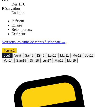
Dès 11 €
Réservation
En ligne
Intérieur
Eclairé
Béton poreux
Extérieur
Voir tous les clubs de
tennis
à
Monnaie
→
Tennis
2
Jeu
6
Ven
7
Sam
8
Dim
9
Lun
10
Mar
11
Mer
12
Jeu
13
Ven
14
Sam
15
Dim
16
Lun
17
Mar
18
Mer
19