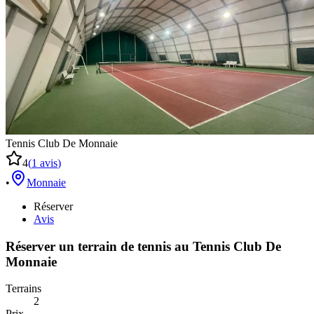
Tennis Club De Monnaie
4
(
1
avis
)
•
Monnaie
Réserver
Avis
Réserver un terrain de
tennis
au
Tennis Club De
Monnaie
Terrains
2
Prix