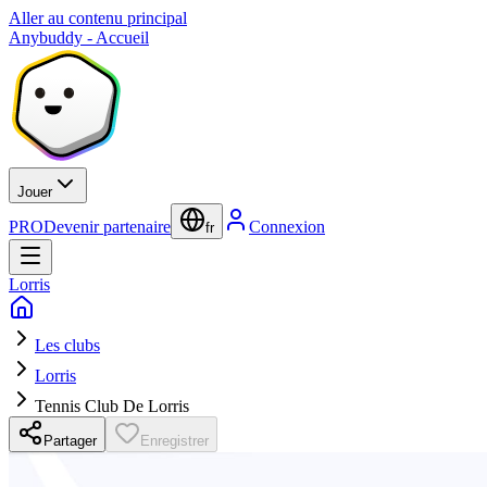
Aller au contenu principal
Anybuddy - Accueil
Jouer
PRO
Devenir partenaire
Connexion
fr
Lorris
Les clubs
Lorris
Tennis Club De Lorris
Partager
Enregistrer