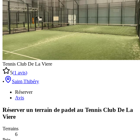
Tennis Club De La Viere
5
(
1
avis
)
•
Saint-Thibéry
Réserver
Avis
Réserver un terrain de
padel
au
Tennis Club De La
Viere
Terrains
6
Prix