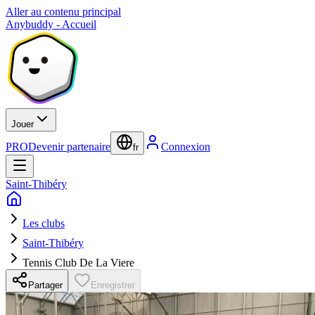
Aller au contenu principal
Anybuddy - Accueil
Jouer
PRO
Devenir partenaire
Connexion
fr
Saint-Thibéry
Les clubs
Saint-Thibéry
Tennis Club De La Viere
Partager
Enregistrer