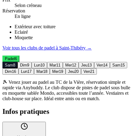
Selon créneau
Réservation
En ligne
Extérieur avec toiture
Eclairé
Moquette
Voir tous les clubs de
padel
à
Saint-Thibéry
→
Padel
6
Sam
8
Dim
9
Lun
10
Mar
11
Mer
12
Jeu
13
Ven
14
Sam
15
Dim
16
Lun
17
Mar
18
Mer
19
Jeu
20
Ven
21
🎾 Venez jouer au padel au TC de la Vière, réservation simple et
rapide via Anybuddy. Le club dispose de pistes de padel sous bulle
en moquette sablée Mondo, accessibles toute l’année. Vestiaires et
club-house sur place. Idéal entre amis ou en match.
Infos pratiques