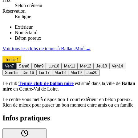
Selon créneau
Réservation
En ligne
Extérieur
Non éclairé
Béton poreux
Voir tous les clubs de
tennis
à
Ballan-Miré
→
Tennis
1
Ven
7
Sam
8
Dim
9
Lun
10
Mar
11
Mer
12
Jeu
13
Ven
14
Sam
15
Dim
16
Lun
17
Mar
18
Mer
19
Jeu
20
Le club
Tennis club de ballan mire
est situé dans la ville de
Ballan
mire
en Centre-Val de Loire.
Le centre vous met à disposition 1 court extérieur en béton poreux.
Rien de mieux pour passer un bon moment entre amis ou en famille.
Infos pratiques