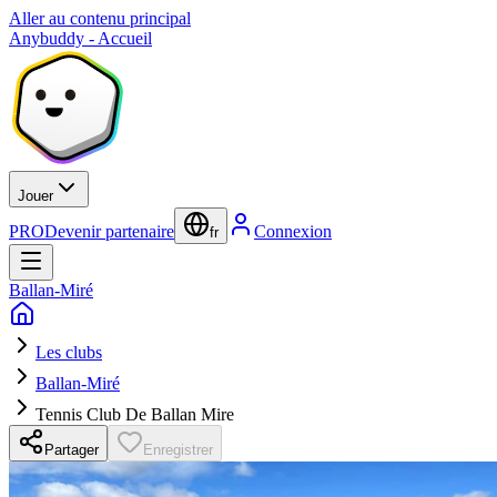
Aller au contenu principal
Anybuddy - Accueil
Jouer
PRO
Devenir partenaire
Connexion
fr
Ballan-Miré
Les clubs
Ballan-Miré
Tennis Club De Ballan Mire
Partager
Enregistrer