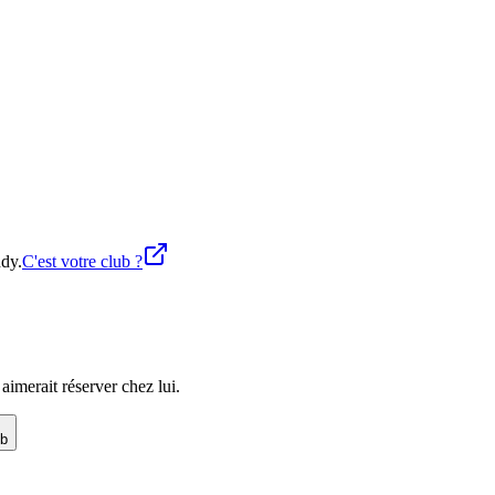
ddy.
C'est votre club ?
imerait réserver chez lui.
ub