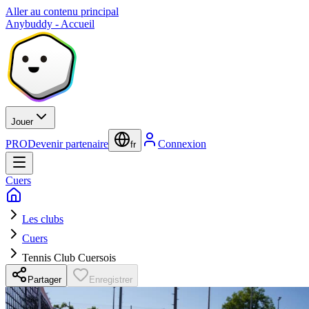
Aller au contenu principal
Anybuddy - Accueil
Jouer
PRO
Devenir partenaire
Connexion
fr
Cuers
Les clubs
Cuers
Tennis Club Cuersois
Partager
Enregistrer