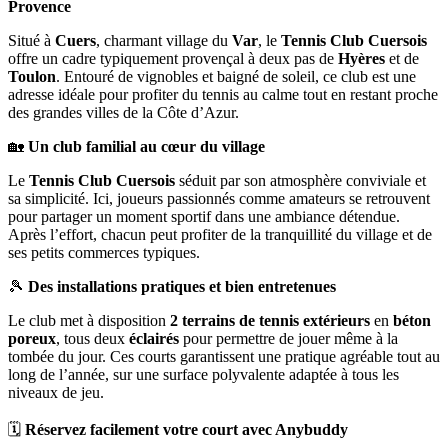
Provence
Situé à
Cuers
, charmant village du
Var
, le
Tennis Club Cuersois
offre un cadre typiquement provençal à deux pas de
Hyères
et de
Toulon
. Entouré de vignobles et baigné de soleil, ce club est une
adresse idéale pour profiter du tennis au calme tout en restant proche
des grandes villes de la Côte d’Azur.
🏡
Un club familial au cœur du village
Le
Tennis Club Cuersois
séduit par son atmosphère conviviale et
sa simplicité. Ici, joueurs passionnés comme amateurs se retrouvent
pour partager un moment sportif dans une ambiance détendue.
Après l’effort, chacun peut profiter de la tranquillité du village et de
ses petits commerces typiques.
🎾
Des installations pratiques et bien entretenues
Le club met à disposition
2 terrains de tennis extérieurs
en
béton
poreux
, tous deux
éclairés
pour permettre de jouer même à la
tombée du jour. Ces courts garantissent une pratique agréable tout au
long de l’année, sur une surface polyvalente adaptée à tous les
niveaux de jeu.
🗓️
Réservez facilement votre court avec Anybuddy