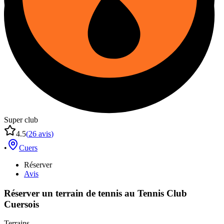
Super club
4.5
(
26
avis
)
•
Cuers
Réserver
Avis
Réserver un terrain de
tennis
au
Tennis Club
Cuersois
Terrains