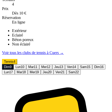
4
Prix
Dès 10 €
Réservation
En ligne
Extérieur
Eclairé
Béton poreux
Non éclairé
Voir tous les clubs de
tennis
à
Cuers
→
Tennis
4
Dim
9
Lun
10
Mar
11
Mer
12
Jeu
13
Ven
14
Sam
15
Dim
16
Lun
17
Mar
18
Mer
19
Jeu
20
Ven
21
Sam
22