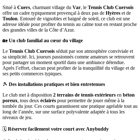
Situé à
Cuers
, charmant village du
Var
, le
Tennis Club Cuersois
offre un cadre typiquement provençal à deux pas de
Hyères
et de
Toulon
. Entouré de vignobles et baigné de soleil, ce club est une
adresse idéale pour profiter du tennis au calme tout en restant proche
des grandes villes de la Côte d’Azur.
🏡
Un club familial au cœur du village
Le
Tennis Club Cuersois
séduit par son atmosphère conviviale et
sa simplicité. Ici, joueurs passionnés comme amateurs se retrouvent
pour partager un moment sportif dans une ambiance détendue.
Après l’effort, chacun peut profiter de la tranquillité du village et de
ses petits commerces typiques.
🎾
Des installations pratiques et bien entretenues
Le club met à disposition
2 terrains de tennis extérieurs
en
béton
poreux
, tous deux
éclairés
pour permettre de jouer même à la
tombée du jour. Ces courts garantissent une pratique agréable tout au
long de l’année, sur une surface polyvalente adaptée à tous les
niveaux de jeu.
🗓️
Réservez facilement votre court avec Anybuddy