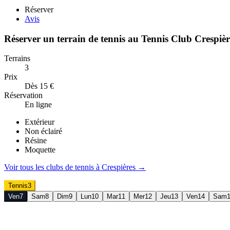
Réserver
Avis
Réserver un terrain de
tennis
au
Tennis Club Crespièr
Terrains
3
Prix
Dès 15 €
Réservation
En ligne
Extérieur
Non éclairé
Résine
Moquette
Voir tous les clubs de
tennis
à
Crespières
→
Tennis
3
Ven
7
Sam
8
Dim
9
Lun
10
Mar
11
Mer
12
Jeu
13
Ven
14
Sam