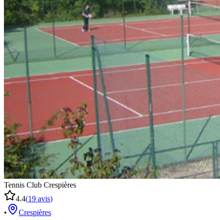
Tennis Club Crespières
4.4
(
19
avis
)
•
Crespières