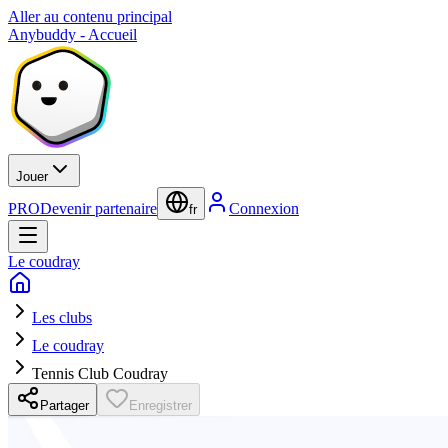
Aller au contenu principal
Anybuddy - Accueil
Jouer
PRO
Devenir partenaire
Connexion
fr
Le coudray
Les clubs
Le coudray
Tennis Club Coudray
Partager
Enregistrer