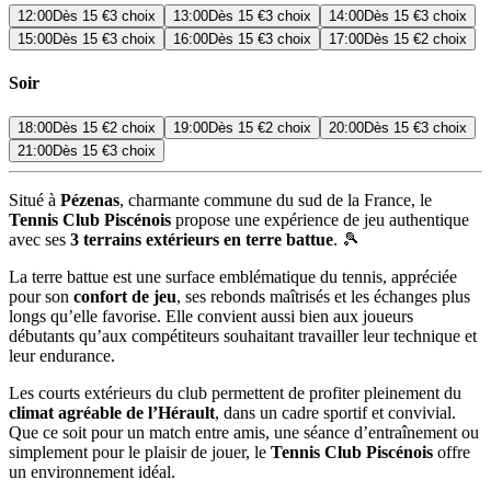
12:00
Dès
15 €
3 choix
13:00
Dès
15 €
3 choix
14:00
Dès
15 €
3 choix
15:00
Dès
15 €
3 choix
16:00
Dès
15 €
3 choix
17:00
Dès
15 €
2 choix
Soir
18:00
Dès
15 €
2 choix
19:00
Dès
15 €
2 choix
20:00
Dès
15 €
3 choix
21:00
Dès
15 €
3 choix
Situé à
Pézenas
, charmante commune du sud de la France, le
Tennis Club Piscénois
propose une expérience de jeu authentique
avec ses
3 terrains extérieurs en terre battue
. 🎾
La terre battue est une surface emblématique du tennis, appréciée
pour son
confort de jeu
, ses rebonds maîtrisés et les échanges plus
longs qu’elle favorise. Elle convient aussi bien aux joueurs
débutants qu’aux compétiteurs souhaitant travailler leur technique et
leur endurance.
Les courts extérieurs du club permettent de profiter pleinement du
climat agréable de l’Hérault
, dans un cadre sportif et convivial.
Que ce soit pour un match entre amis, une séance d’entraînement ou
simplement pour le plaisir de jouer, le
Tennis Club Piscénois
offre
un environnement idéal.