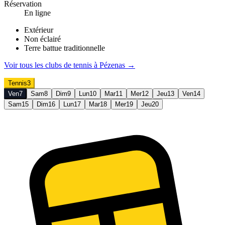
Réservation
En ligne
Extérieur
Non éclairé
Terre battue traditionnelle
Voir tous les clubs de
tennis
à
Pézenas
→
Tennis
3
Ven
7
Sam
8
Dim
9
Lun
10
Mar
11
Mer
12
Jeu
13
Ven
14
Sam
15
Dim
16
Lun
17
Mar
18
Mer
19
Jeu
20