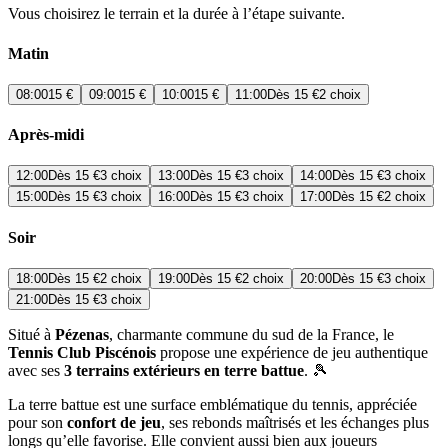
Vous choisirez le terrain et la durée à l’étape suivante.
Matin
08:00
15 €
09:00
15 €
10:00
15 €
11:00
Dès
15 €
2 choix
Après-midi
12:00
Dès
15 €
3 choix
13:00
Dès
15 €
3 choix
14:00
Dès
15 €
3 choix
15:00
Dès
15 €
3 choix
16:00
Dès
15 €
3 choix
17:00
Dès
15 €
2 choix
Soir
18:00
Dès
15 €
2 choix
19:00
Dès
15 €
2 choix
20:00
Dès
15 €
3 choix
21:00
Dès
15 €
3 choix
Situé à
Pézenas
, charmante commune du sud de la France, le
Tennis Club Piscénois
propose une expérience de jeu authentique
avec ses
3 terrains extérieurs en terre battue
. 🎾
La terre battue est une surface emblématique du tennis, appréciée
pour son
confort de jeu
, ses rebonds maîtrisés et les échanges plus
longs qu’elle favorise. Elle convient aussi bien aux joueurs