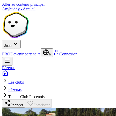
Aller au contenu principal
Anybuddy - Accueil
Jouer
PRO
Devenir partenaire
Connexion
fr
Pézenas
Les clubs
Pézenas
Tennis Club Piscenois
Partager
Enregistrer