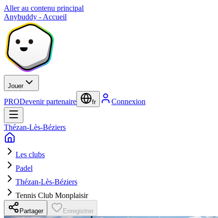
Aller au contenu principal
Anybuddy - Accueil
Jouer
PRO
Devenir partenaire
Connexion
fr
Thézan-Lès-Béziers
Les clubs
Padel
Thézan-Lès-Béziers
Tennis Club Monplaisir
Partager
Enregistrer