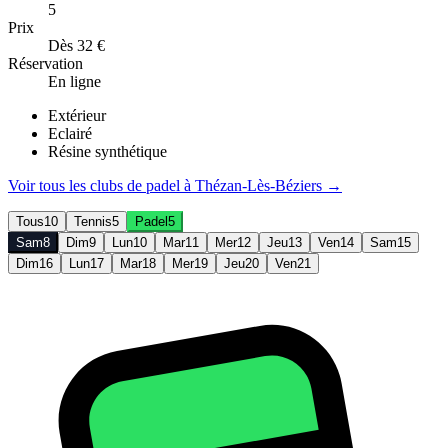
5
Prix
Dès 32 €
Réservation
En ligne
Extérieur
Eclairé
Résine synthétique
Voir tous les clubs de
padel
à
Thézan-Lès-Béziers
→
Tous
10
Tennis
5
Padel
5
Sam
8
Dim
9
Lun
10
Mar
11
Mer
12
Jeu
13
Ven
14
Sam
15
Dim
16
Lun
17
Mar
18
Mer
19
Jeu
20
Ven
21