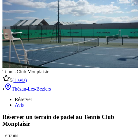
Tennis Club Monplaisir
5
(
1
avis
)
•
Thézan-Lès-Béziers
Réserver
Avis
Réserver un terrain de
padel
au
Tennis Club
Monplaisir
Terrains