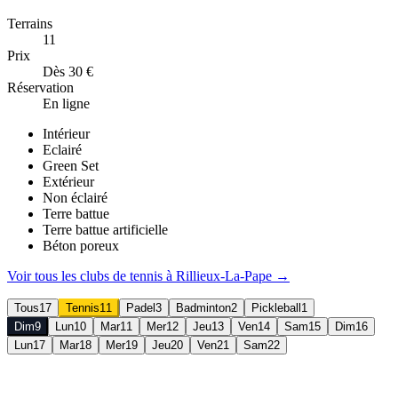
Terrains
11
Prix
Dès 30 €
Réservation
En ligne
Intérieur
Eclairé
Green Set
Extérieur
Non éclairé
Terre battue
Terre battue artificielle
Béton poreux
Voir tous les clubs de
tennis
à
Rillieux-La-Pape
→
Tous
17
Tennis
11
Padel
3
Badminton
2
Pickleball
1
Dim
9
Lun
10
Mar
11
Mer
12
Jeu
13
Ven
14
Sam
15
Dim
16
Lun
17
Mar
18
Mer
19
Jeu
20
Ven
21
Sam
22