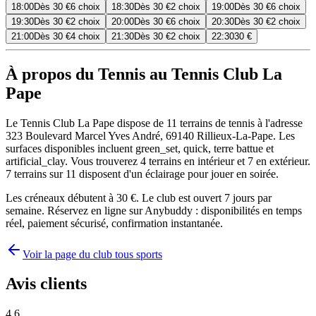
18:00
Dès
30 €
6 choix
18:30
Dès
30 €
2 choix
19:00
Dès
30 €
6 choix
19:30
Dès
30 €
2 choix
20:00
Dès
30 €
6 choix
20:30
Dès
30 €
2 choix
21:00
Dès
30 €
4 choix
21:30
Dès
30 €
2 choix
22:30
30 €
À propos du Tennis au Tennis Club La
Pape
Le Tennis Club La Pape dispose de 11 terrains de tennis à l'adresse
323 Boulevard Marcel Yves André, 69140 Rillieux-La-Pape. Les
surfaces disponibles incluent green_set, quick, terre battue et
artificial_clay. Vous trouverez 4 terrains en intérieur et 7 en extérieur.
7 terrains sur 11 disposent d'un éclairage pour jouer en soirée.
Les créneaux débutent à 30 €. Le club est ouvert 7 jours par
semaine. Réservez en ligne sur Anybuddy : disponibilités en temps
réel, paiement sécurisé, confirmation instantanée.
Voir la page du club tous sports
Avis clients
4.6