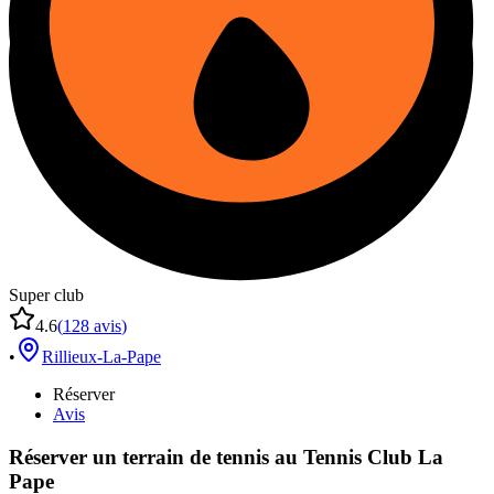
Super club
4.6
(
128
avis
)
•
Rillieux-La-Pape
Réserver
Avis
Réserver un terrain de
tennis
au
Tennis Club La
Pape