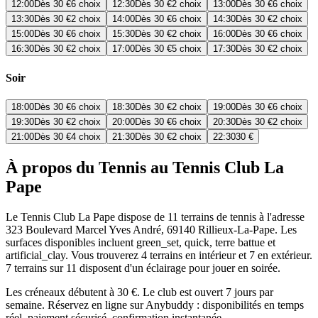
12:00
Dès
30 €
6 choix
12:30
Dès
30 €
2 choix
13:00
Dès
30 €
6 choix
13:30
Dès
30 €
2 choix
14:00
Dès
30 €
6 choix
14:30
Dès
30 €
2 choix
15:00
Dès
30 €
6 choix
15:30
Dès
30 €
2 choix
16:00
Dès
30 €
6 choix
16:30
Dès
30 €
2 choix
17:00
Dès
30 €
5 choix
17:30
Dès
30 €
2 choix
Soir
18:00
Dès
30 €
6 choix
18:30
Dès
30 €
2 choix
19:00
Dès
30 €
6 choix
19:30
Dès
30 €
2 choix
20:00
Dès
30 €
6 choix
20:30
Dès
30 €
2 choix
21:00
Dès
30 €
4 choix
21:30
Dès
30 €
2 choix
22:30
30 €
À propos du Tennis au Tennis Club La
Pape
Le Tennis Club La Pape dispose de 11 terrains de tennis à l'adresse
323 Boulevard Marcel Yves André, 69140 Rillieux-La-Pape. Les
surfaces disponibles incluent green_set, quick, terre battue et
artificial_clay. Vous trouverez 4 terrains en intérieur et 7 en extérieur.
7 terrains sur 11 disposent d'un éclairage pour jouer en soirée.
Les créneaux débutent à 30 €. Le club est ouvert 7 jours par
semaine. Réservez en ligne sur Anybuddy : disponibilités en temps
réel, paiement sécurisé, confirmation instantanée.