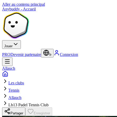
Aller au contenu principal
Anybuddy - Accueil
Jouer
PRO
Devenir partenaire
Connexion
fr
Allauch
Les clubs
Tennis
Allauch
Lb13 Padel Tennis Club
Partager
Enregistrer