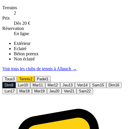
Terrains
2
Prix
Dès 20 €
Réservation
En ligne
Extérieur
Eclairé
Béton poreux
Non éclairé
Voir tous les clubs de
tennis
à
Allauch
→
Tous
3
Tennis
2
Padel
1
Dim
9
Lun
10
Mar
11
Mer
12
Jeu
13
Ven
14
Sam
15
Dim
16
Lun
17
Mar
18
Mer
19
Jeu
20
Ven
21
Sam
22