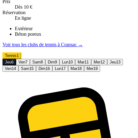
Prix
Dès 10 €
Réservation
En ligne
Extérieur
Béton poreux
Voir tous les clubs de
tennis
à
Cransac
→
Tennis
1
Jeu
6
Ven
7
Sam
8
Dim
9
Lun
10
Mar
11
Mer
12
Jeu
13
Ven
14
Sam
15
Dim
16
Lun
17
Mar
18
Mer
19