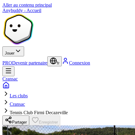
Aller au contenu principal
Anybuddy - Accueil
Jouer
PRO
Devenir partenaire
Connexion
fr
Cransac
Les clubs
Cransac
Tennis Club Firmi Decazeville
Partager
Enregistrer