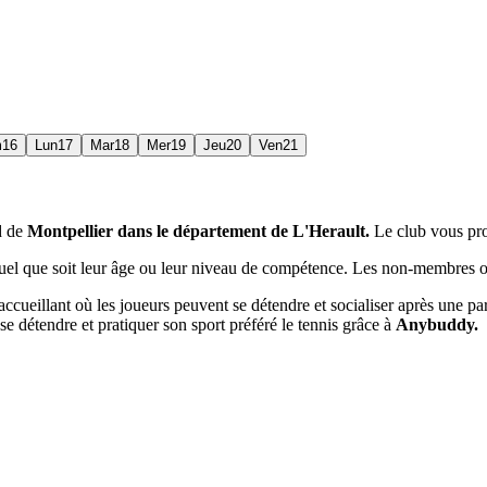
m
16
Lun
17
Mar
18
Mer
19
Jeu
20
Ven
21
d de
Montpellier dans le département de L'Herault.
Le club vous pr
quel que soit leur âge ou leur niveau de compétence. Les non-membres on
et accueillant où les joueurs peuvent se détendre et socialiser après un
se détendre et pratiquer son sport préféré le tennis grâce à
Anybuddy.