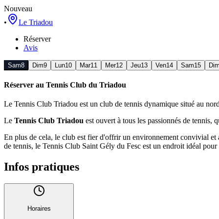
Nouveau
•
Le Triadou
Réserver
Avis
Sam
8
Dim
9
Lun
10
Mar
11
Mer
12
Jeu
13
Ven
14
Sam
15
Di
Réserver au
Tennis Club du Triadou
Le Tennis Club Triadou est un club de tennis dynamique situé au nor
Le
Tennis Club Triadou
est ouvert à tous les passionnés de tennis, 
En plus de cela, le club est fier d'offrir un environnement convivial 
de tennis, le Tennis Club Saint Gély du Fesc est un endroit idéal pour 
Infos pratiques
Horaires