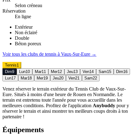
Selon créneau
Réservation
En ligne
Extérieur
Non éclairé
Double
Béton poreux
Voir tous les clubs de
tennis
à
Vaux-Sur-Eure
→
Tennis
1
Dim
9
Lun
10
Mar
11
Mer
12
Jeu
13
Ven
14
Sam
15
Dim
16
Lun
17
Mar
18
Mer
19
Jeu
20
Ven
21
Sam
22
Venez réserver le terrain extérieur du Tennis Club de Vaux-Sur-
Eure. Situés à moins d'une heure de Rouen en Normandie. Le
terrain est entretenu toute l'année pour vous accueillir dans les
meilleures conditions. Profitez de l'application
Anybuddy
pour y
réserver le terrain et ainsi montrer tes meilleurs coups droits à ton
partenaire !
Équipements