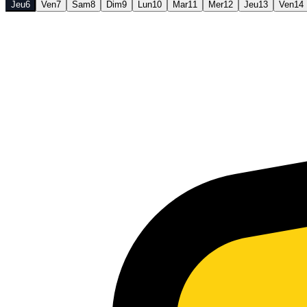
Jeu
6
Ven
7
Sam
8
Dim
9
Lun
10
Mar
11
Mer
12
Jeu
13
Ven
14