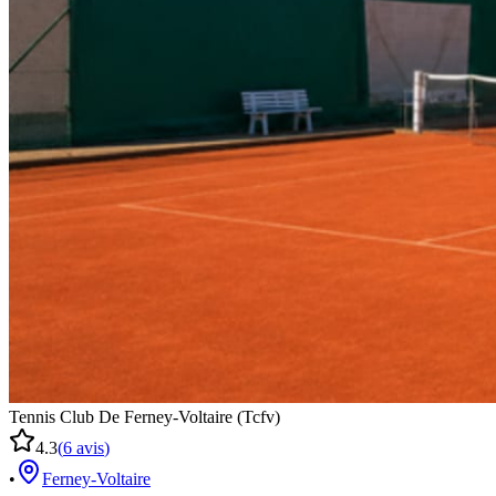
Tennis Club De Ferney-Voltaire (Tcfv)
4.3
(
6
avis
)
•
Ferney-Voltaire