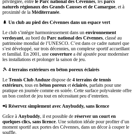
privilégiée, entre
le Parc national des Cévennes
, les
parcs
naturels régionaux des Grands Causses et de Camargue
, et à
proximité de la
Méditerranée
.
🌲
Un club au pied des Cévennes dans un espace vert
Le club s’intègre harmonieusement dans un
environnement
verdoyant
, au bord du
Parc national des Cévennes
, classé au
patrimoine mondial de l’UNESCO. C’est dans ce cadre naturel que
s’est développé, sur trois décennies, un complexe sportif accueillant
et familial. En 2001, une
couverture
a été ajoutée pour moderniser
les installations et prolonger la saison de jeu.
🎾
4 terrains extérieurs en béton poreux éclairés
Le
Tennis Club Anduze
dispose de
4 terrains de tennis
extérieurs
, tous en
béton poreux
et
éclairés
, parfaits pour une
pratique en journée comme en soirée. Cette surface polyvalente offre
un bon confort de jeu tout en nécessitant peu d’entretien.
📲
Réservez simplement avec Anybuddy, sans licence
Grâce à
Anybuddy
, il est possible de
réserver un court en
quelques clics, sans licence
. Une solution idéale pour profiter d’un
moment sportif aux portes des Cévennes, dans un décor à couper le
souffle.