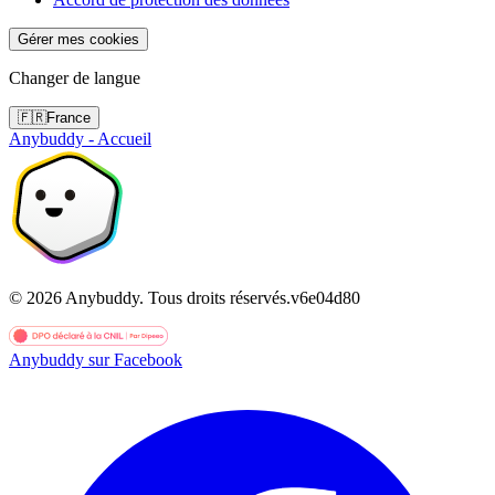
Gérer mes cookies
Changer de langue
🇫🇷
France
Anybuddy - Accueil
©
2026
Anybuddy.
Tous droits réservés.
v
6e04d80
Anybuddy sur Facebook