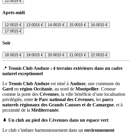
11:00
15 €
Après-midi
12:00
15 €
13:00
15 €
14:00
15 €
15:00
15 €
16:00
15 €
17:00
15 €
Soir
18:00
15 €
19:00
15 €
20:00
15 €
21:00
15 €
22:00
15 €
📍
Tennis Club Anduze : 4 terrains extérieurs dans un cadre
naturel exceptionnel
Le
Tennis Club Anduze
est situé à
Anduze
, une commune du
Gard
en
région Occitanie
, au nord de
Montpellier
. Connue
comme la porte des
Cévennes
, la ville bénéficie d’une localisation
privilégiée, entre
le Parc national des Cévennes
, les
parcs
naturels régionaux des Grands Causses et de Camargue
, et à
proximité de la
Méditerranée
.
🌲
Un club au pied des Cévennes dans un espace vert
Le club s’intègre harmonieusement dans un
environnement