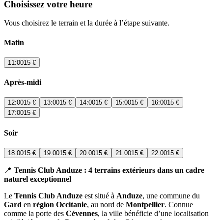
Choisissez votre heure
Vous choisirez le terrain et la durée à l’étape suivante.
Matin
11:00
15 €
Après-midi
12:00
15 €
13:00
15 €
14:00
15 €
15:00
15 €
16:00
15 €
17:00
15 €
Soir
18:00
15 €
19:00
15 €
20:00
15 €
21:00
15 €
22:00
15 €
📍
Tennis Club Anduze : 4 terrains extérieurs dans un cadre
naturel exceptionnel
Le
Tennis Club Anduze
est situé à
Anduze
, une commune du
Gard
en
région Occitanie
, au nord de
Montpellier
. Connue
comme la porte des
Cévennes
, la ville bénéficie d’une localisation