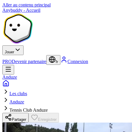
Aller au contenu principal
Anybuddy - Accueil
Jouer
PRO
Devenir partenaire
Connexion
fr
Anduze
Les clubs
Anduze
Tennis Club Anduze
Partager
Enregistrer