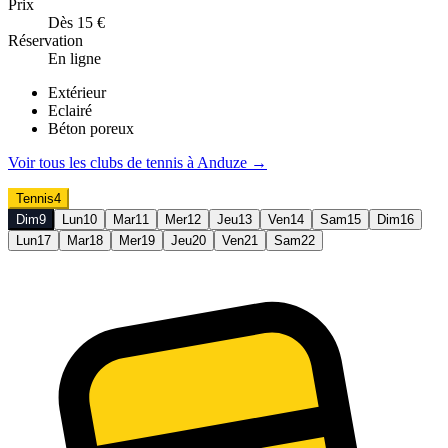
Prix
Dès 15 €
Réservation
En ligne
Extérieur
Eclairé
Béton poreux
Voir tous les clubs de
tennis
à
Anduze
→
Tennis
4
Dim
9
Lun
10
Mar
11
Mer
12
Jeu
13
Ven
14
Sam
15
Dim
16
Lun
17
Mar
18
Mer
19
Jeu
20
Ven
21
Sam
22