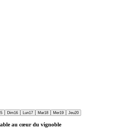
15
Dim
16
Lun
17
Mar
18
Mer
19
Jeu
20
éable au cœur du vignoble