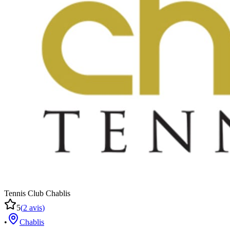
Tennis Club Chablis
5
(
2
avis
)
•
Chablis