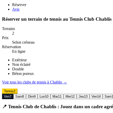
Réserver
Avis
Réserver un terrain de
tennis
au
Tennis Club Chablis
Terrains
2
Prix
Selon créneau
Réservation
En ligne
Extérieur
Non éclairé
Double
Béton poreux
Voir tous les clubs de
tennis
à
Chablis
→
Tennis
2
Ven
7
Sam
8
Dim
9
Lun
10
Mar
11
Mer
12
Jeu
13
Ven
14
Sam
📍 Tennis Club de
Chablis
: Jouez dans un cadre agr