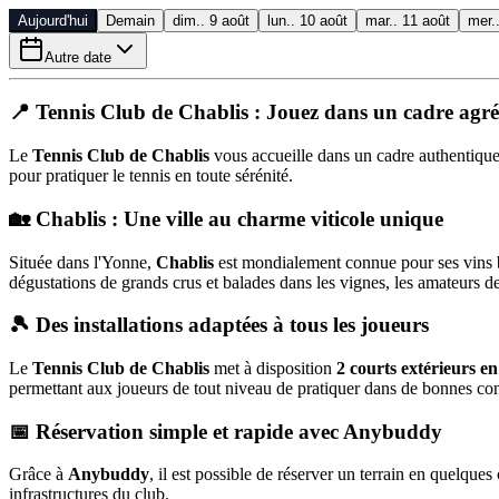
Aujourd'hui
Demain
dim.. 9 août
lun.. 10 août
mar.. 11 août
mer.
Autre date
📍 Tennis Club de
Chablis
: Jouez dans un cadre agr
Le
Tennis Club de Chablis
vous accueille dans un cadre authentique
pour pratiquer le tennis en toute sérénité.
🏡 Chablis : Une ville au charme viticole unique
Située dans l'Yonne,
Chablis
est mondialement connue pour ses vins bl
dégustations de grands crus et balades dans les vignes, les amateurs de 
🎾 Des installations adaptées à tous les joueurs
Le
Tennis Club de Chablis
met à disposition
2 courts extérieurs e
permettant aux joueurs de tout niveau de pratiquer dans de bonnes con
📅 Réservation simple et rapide avec
Anybuddy
Grâce à
Anybuddy
, il est possible de réserver un terrain en quelqu
infrastructures du club.