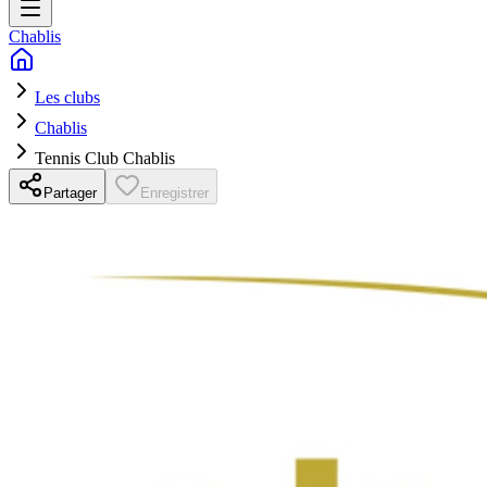
Chablis
Les clubs
Chablis
Tennis Club Chablis
Partager
Enregistrer