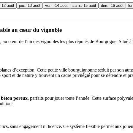
. 12 août
jeu.. 13 août
ven.. 14 août
sam.. 15 août
dim.. 16 août
lu
éable au cœur du vignoble
, au cœur de l’un des vignobles les plus réputés de Bourgogne. Situé 
ancs d’exception. Cette petite ville bourguignonne séduit par son atmosp
sport et de nature y trouvent un cadre privilégié pour se détendre et prat
n béton poreux
, parfaits pour jouer toute l’année. Cette surface polyval
ditions.
es clics, sans engagement ni licence. Ce système flexible permet aux jou