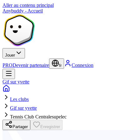
Aller au contenu principal
Anybuddy - Accueil
Jouer
PRO
Devenir partenaire
Connexion
fr
Gif sur yvette
Les clubs
Gif sur yvette
Tennis Club Centralesupelec
Partager
Enregistrer