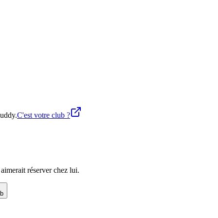
buddy.
C'est votre club ?
imerait réserver chez lui.
ub