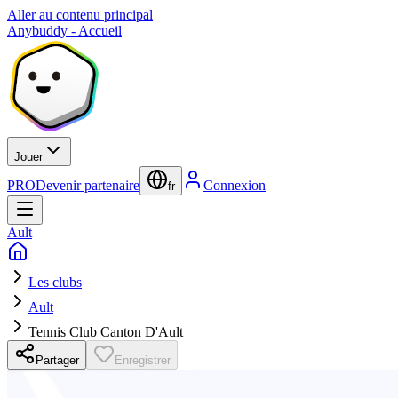
Aller au contenu principal
Anybuddy - Accueil
Jouer
PRO
Devenir partenaire
Connexion
fr
Ault
Les clubs
Ault
Tennis Club Canton D'Ault
Partager
Enregistrer