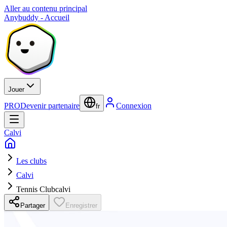
Aller au contenu principal
Anybuddy - Accueil
Jouer
PRO
Devenir partenaire
Connexion
fr
Calvi
Les clubs
Calvi
Tennis Clubcalvi
Partager
Enregistrer