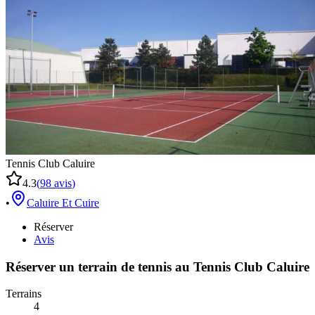
Tennis Club Caluire
4.3
(
98
avis
)
•
Caluire Et Cuire
Réserver
Avis
Réserver un terrain de
tennis
au
Tennis Club Caluire
Terrains
4