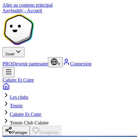
Aller au contenu principal
Anybuddy - Accueil
Jouer
PRO
Devenir partenaire
Connexion
fr
Caluire Et Cuire
Les clubs
Tennis
Caluire Et Cuire
Tennis Club Caluire
Partager
Enregistrer