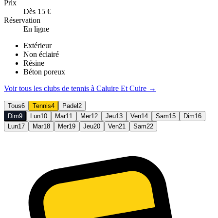
Prix
Dès 15 €
Réservation
En ligne
Extérieur
Non éclairé
Résine
Béton poreux
Voir tous les clubs de
tennis
à
Caluire Et Cuire
→
Tous
6
Tennis
4
Padel
2
Dim
9
Lun
10
Mar
11
Mer
12
Jeu
13
Ven
14
Sam
15
Dim
16
Lun
17
Mar
18
Mer
19
Jeu
20
Ven
21
Sam
22