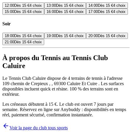
12:00
Dès
15 €
4 choix
13:00
Dès
15 €
4 choix
14:00
Dès
15 €
4 choix
15:00
Dès
15 €
4 choix
16:00
Dès
15 €
4 choix
17:00
Dès
15 €
4 choix
Soir
18:00
Dès
15 €
4 choix
19:00
Dès
15 €
4 choix
20:00
Dès
15 €
4 choix
21:00
Dès
15 €
4 choix
À propos du Tennis au Tennis Club
Caluire
Le Tennis Club Caluire dispose de 4 terrains de tennis à l'adresse
109 chemin de Crepieux , , 69300 Caluire Et Cuire . Les surfaces
disponibles incluent quick et résine. 100 % des terrains sont en
extérieur.
Les créneaux débutent à 15 €. Le club est ouvert 7 jours par
semaine. Réservez en ligne sur Anybuddy : disponibilités en temps
réel, paiement sécurisé, confirmation instantanée.
Voir la page du club tous sports