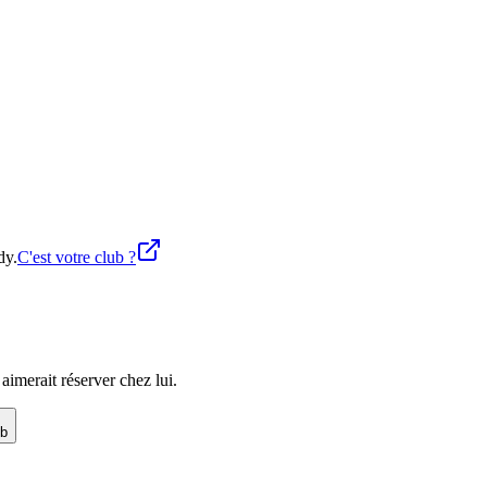
dy.
C'est votre club ?
imerait réserver chez lui.
ub