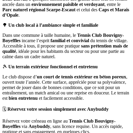
ancrée dans un
environnement paisible et verdoyant
, entre le
Parc naturel régional Scarpe-Escaut
et celui des
Caps et Marais
d’Opale
.
🌳
Un club local à l’ambiance simple et familiale
Dans une commune à taille humaine, le
Tennis Club Bouvigny-
Boyeffles
incarne l’esprit
familial et convivial
du tennis de village.
Accessible à tous, il propose une pratique
sans prétention mais de
qualité
, idéale pour les habitants du secteur ou pour une partie au
calme dans un cadre naturel.
🎾
Un terrain extérieur fonctionnel et entretenu
Le club dispose d’
un court de tennis extérieur en béton poreux
,
ouvert toute l’année. Cette surface, appréciée pour sa polyvalence,
permet de jouer dans de bonnes conditions, que ce soit pour un
entraînement, un match amical ou une reprise en douceur. Le terrain
est
bien entretenu
et facilement accessible.
🗓️
Réservez votre session simplement avec Anybuddy
Réservez votre créneau en ligne au
Tennis Club Bouvigny-
Boyeffles
via
Anybuddy
, sans licence requise. Un accès rapide,
pratique et sans engagement, en quelques clics.