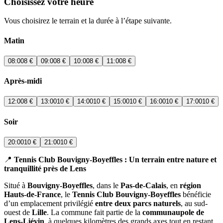
Choisissez votre heure
Vous choisirez le terrain et la durée à l’étape suivante.
Matin
08:00
8 €
09:00
8 €
10:00
8 €
11:00
8 €
Après-midi
12:00
8 €
13:00
10 €
14:00
10 €
15:00
10 €
16:00
10 €
17:00
10 €
Soir
20:00
10 €
21:00
10 €
📍
Tennis Club Bouvigny-Boyeffles : Un terrain entre nature et
tranquillité près de Lens
Situé à
Bouvigny-Boyeffles
, dans le
Pas-de-Calais
, en
région
Hauts-de-France
, le
Tennis Club Bouvigny-Boyeffles
bénéficie
d’un emplacement privilégié
entre deux parcs naturels
, au sud-
ouest de
Lille
. La commune fait partie de la
communaupole de
Lens-Liévin
, à quelques kilomètres des grands axes tout en restant