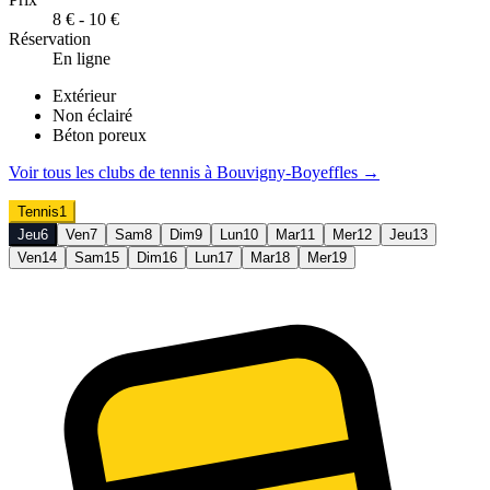
8 € - 10 €
Réservation
En ligne
Extérieur
Non éclairé
Béton poreux
Voir tous les clubs de
tennis
à
Bouvigny-Boyeffles
→
Tennis
1
Jeu
6
Ven
7
Sam
8
Dim
9
Lun
10
Mar
11
Mer
12
Jeu
13
Ven
14
Sam
15
Dim
16
Lun
17
Mar
18
Mer
19