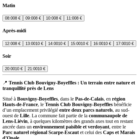
Matin
08:00
8 €
09:00
8 €
10:00
8 €
11:00
8 €
Après-midi
12:00
8 €
13:00
10 €
14:00
10 €
15:00
10 €
16:00
10 €
17:00
10 €
Soir
20:00
10 €
21:00
10 €
📍
Tennis Club Bouvigny-Boyeffles : Un terrain entre nature et
tranquillité près de Lens
Situé à
Bouvigny-Boyeffles
, dans le
Pas-de-Calais
, en
région
Hauts-de-France
, le
Tennis Club Bouvigny-Boyeffles
bénéficie
d’un emplacement privilégié
entre deux parcs naturels
, au sud-
ouest de
Lille
. La commune fait partie de la
communaupole de
Lens-Liévin
, à quelques kilomètres des grands axes tout en restant
ancrée dans un
environnement paisible et verdoyant
, entre le
Parc naturel régional Scarpe-Escaut
et celui des
Caps et Marais
d’Opale
.