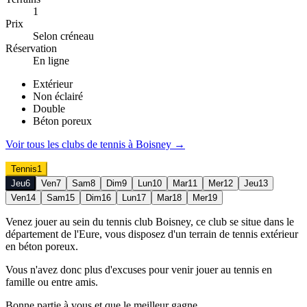
1
Prix
Selon créneau
Réservation
En ligne
Extérieur
Non éclairé
Double
Béton poreux
Voir tous les clubs de
tennis
à
Boisney
→
Tennis
1
Jeu
6
Ven
7
Sam
8
Dim
9
Lun
10
Mar
11
Mer
12
Jeu
13
Ven
14
Sam
15
Dim
16
Lun
17
Mar
18
Mer
19
Venez jouer au sein du tennis club Boisney, ce club se situe dans le
département de l'Eure, vous disposez d'un terrain de tennis extérieur
en béton poreux.
Vous n'avez donc plus d'excuses pour venir jouer au tennis en
famille ou entre amis.
Bonne partie à vous et que le meilleur gagne.