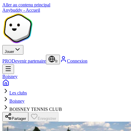
Aller au contenu principal
Anybuddy - Accueil
Jouer
PRO
Devenir partenaire
Connexion
fr
Boisney
Les clubs
Boisney
BOISNEY TENNIS CLUB
Partager
Enregistrer