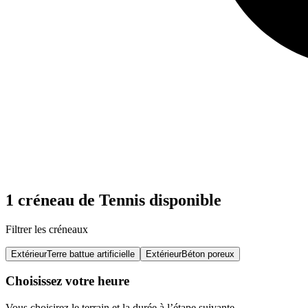
1 créneau de Tennis disponible
Filtrer les créneaux
Extérieur
Terre battue artificielle
Extérieur
Béton poreux
Choisissez votre heure
Vous choisirez le terrain et la durée à l’étape suivante.