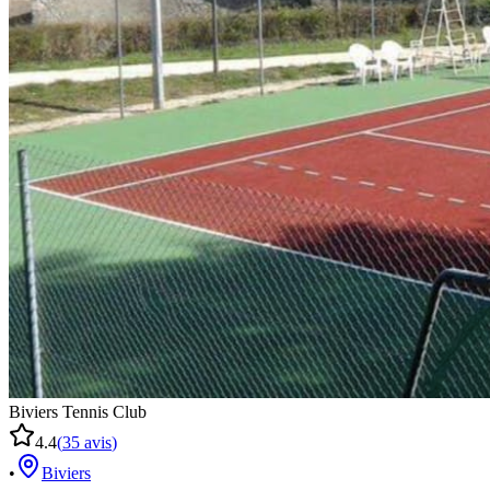
Biviers Tennis Club
4.4
(
35
avis
)
•
Biviers