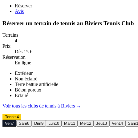
Réserver
Avis
Réserver un terrain de
tennis
au
Biviers Tennis Club
Terrains
4
Prix
Dès 15 €
Réservation
En ligne
Extérieur
Non éclairé
Terre battue artificielle
Béton poreux
Eclairé
Voir tous les clubs de
tennis
à
Biviers
→
Tennis
4
Ven
7
Sam
8
Dim
9
Lun
10
Mar
11
Mer
12
Jeu
13
Ven
14
Sam