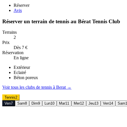
Réserver
Avis
Réserver un terrain de
tennis
au
Bérat Tennis Club
Terrains
2
Prix
Dès 7 €
Réservation
En ligne
Extérieur
Eclairé
Béton poreux
Voir tous les clubs de
tennis
à
Berat
→
Tennis
2
Ven
7
Sam
8
Dim
9
Lun
10
Mar
11
Mer
12
Jeu
13
Ven
14
Sam