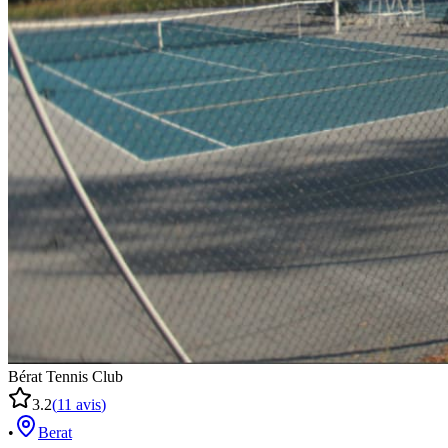
Bérat Tennis Club
3.2
(
11
avis
)
•
Berat