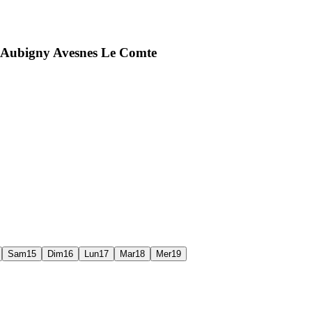
-Aubigny Avesnes Le Comte
Sam
15
Dim
16
Lun
17
Mar
18
Mer
19