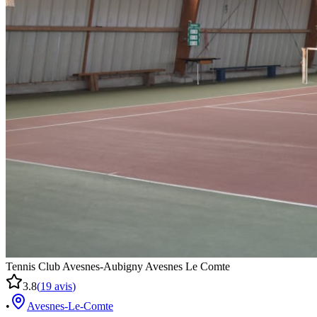
Tennis Club Avesnes-Aubigny Avesnes Le Comte
3.8
(
19
avis
)
•
Avesnes-Le-Comte