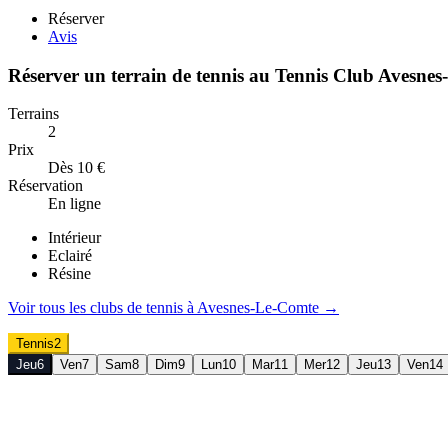
Réserver
Avis
Réserver un terrain de
tennis
au
Tennis Club Avesnes
Terrains
2
Prix
Dès 10 €
Réservation
En ligne
Intérieur
Eclairé
Résine
Voir tous les clubs de
tennis
à
Avesnes-Le-Comte
→
Tennis
2
Jeu
6
Ven
7
Sam
8
Dim
9
Lun
10
Mar
11
Mer
12
Jeu
13
Ven
14