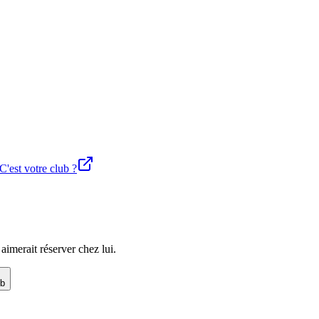
C'est votre club ?
imerait réserver chez lui.
ub