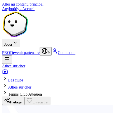
Aller au contenu principal
Anybuddy - Accueil
Jouer
PRO
Devenir partenaire
Connexion
fr
Athee sur cher
Les clubs
Athee sur cher
Tennis Club Attegien
Partager
Enregistrer