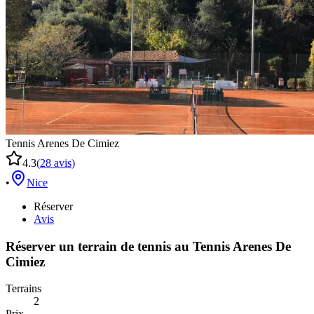
Tennis Arenes De Cimiez
4.3
(
28
avis
)
•
Nice
Réserver
Avis
Réserver un terrain de
tennis
au
Tennis Arenes De
Cimiez
Terrains
2
Prix