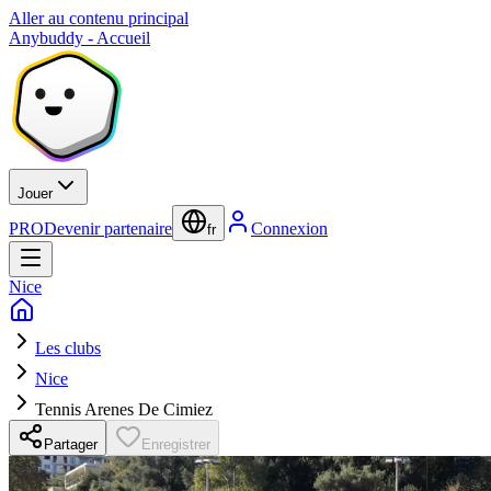
Aller au contenu principal
Anybuddy - Accueil
Jouer
PRO
Devenir partenaire
Connexion
fr
Nice
Les clubs
Nice
Tennis Arenes De Cimiez
Partager
Enregistrer