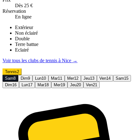
Dès 25 €
Réservation
En ligne
Extérieur
Non éclairé
Double
Terre battue
Eclairé
Voir tous les clubs de
tennis
à
Nice
→
Tennis
2
Sam
8
Dim
9
Lun
10
Mar
11
Mer
12
Jeu
13
Ven
14
Sam
15
Dim
16
Lun
17
Mar
18
Mer
19
Jeu
20
Ven
21