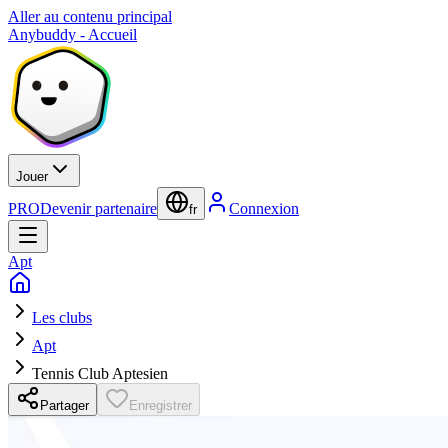
Aller au contenu principal
Anybuddy - Accueil
Jouer
PRO
Devenir partenaire
Connexion
fr
Apt
Les clubs
Apt
Tennis Club Aptesien
Partager
Enregistrer