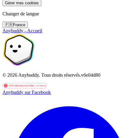
Gérer mes cookies
Changer de langue
🇫🇷
France
Anybuddy - Accueil
©
2026
Anybuddy.
Tous droits réservés.
v
6e04d80
Anybuddy sur Facebook