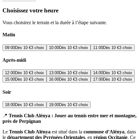
Choisissez votre heure
Vous choisirez le terrain et la durée à l’étape suivante.
Matin
09:00
Dès
10 €
3 choix
10:00
Dès
10 €
3 choix
11:00
Dès
10 €
3 choix
Après-midi
12:00
Dès
10 €
3 choix
13:00
Dès
10 €
3 choix
14:00
Dès
10 €
3 choix
15:00
Dès
10 €
3 choix
16:00
Dès
10 €
3 choix
17:00
Dès
10 €
3 choix
Soir
18:00
Dès
10 €
3 choix
19:00
Dès
10 €
3 choix
📍
Tennis Club Alénya : Jouer au tennis entre mer et montagne,
près de Perpignan
Le
Tennis Club Alénya
est situé dans la
commune d’Alénya
, dans
le
département des Pyrénées-Orientales
, en
région Occitanie
. Ce