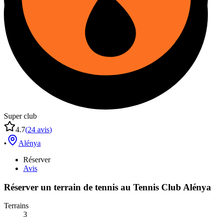
Super club
4.7
(
24
avis
)
•
Alénya
Réserver
Avis
Réserver un terrain de
tennis
au
Tennis Club Alénya
Terrains
3