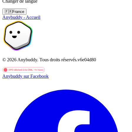
Changer de langue
🇫🇷
France
Anybuddy - Accueil
©
2026
Anybuddy.
Tous droits réservés.
v
6e04d80
Anybuddy sur Facebook