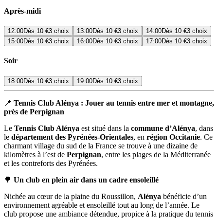
Après-midi
12:00
Dès
10 €
3 choix
13:00
Dès
10 €
3 choix
14:00
Dès
10 €
3 choix
15:00
Dès
10 €
3 choix
16:00
Dès
10 €
3 choix
17:00
Dès
10 €
3 choix
Soir
18:00
Dès
10 €
3 choix
19:00
Dès
10 €
3 choix
📍
Tennis Club Alénya : Jouer au tennis entre mer et montagne,
près de Perpignan
Le
Tennis Club Alénya
est situé dans la
commune d’Alénya
, dans
le
département des Pyrénées-Orientales
, en
région Occitanie
. Ce
charmant village du sud de la France se trouve à une dizaine de
kilomètres à l’est de
Perpignan
, entre les plages de la Méditerranée
et les contreforts des Pyrénées.
🌳
Un club en plein air dans un cadre ensoleillé
Nichée au cœur de la plaine du Roussillon,
Alénya
bénéficie d’un
environnement agréable et ensoleillé tout au long de l’année. Le
club propose une ambiance détendue, propice à la pratique du tennis