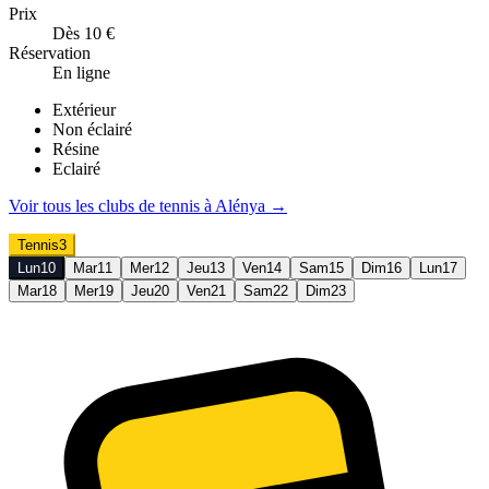
Prix
Dès 10 €
Réservation
En ligne
Extérieur
Non éclairé
Résine
Eclairé
Voir tous les clubs de
tennis
à
Alénya
→
Tennis
3
Lun
10
Mar
11
Mer
12
Jeu
13
Ven
14
Sam
15
Dim
16
Lun
17
Mar
18
Mer
19
Jeu
20
Ven
21
Sam
22
Dim
23