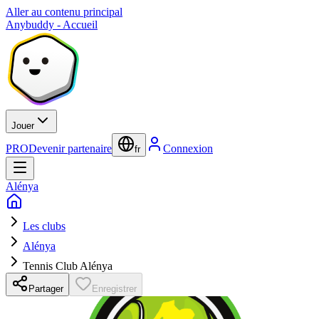
Aller au contenu principal
Anybuddy - Accueil
Jouer
PRO
Devenir partenaire
Connexion
fr
Alénya
Les clubs
Alénya
Tennis Club Alénya
Partager
Enregistrer