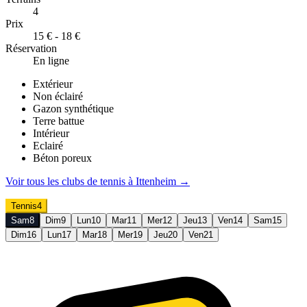
4
Prix
15 € - 18 €
Réservation
En ligne
Extérieur
Non éclairé
Gazon synthétique
Terre battue
Intérieur
Eclairé
Béton poreux
Voir tous les clubs de
tennis
à
Ittenheim
→
Tennis
4
Sam
8
Dim
9
Lun
10
Mar
11
Mer
12
Jeu
13
Ven
14
Sam
15
Dim
16
Lun
17
Mar
18
Mer
19
Jeu
20
Ven
21