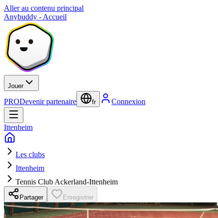
Aller au contenu principal
Anybuddy - Accueil
Jouer
PRO
Devenir partenaire
Connexion
fr
Ittenheim
Les clubs
Ittenheim
Tennis Club Ackerland-Ittenheim
Partager
Enregistrer