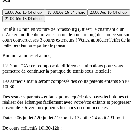
Soir
18:00
Dès
15 €
4 choix
19:00
Dès
15 €
4 choix
20:00
Dès
15 €
4 choix
21:00
Dès
15 €
4 choix
Situé à 10 min en voiture de Strasbourg (Ouest) le charmant club
d'Ackerland Ittenheim vous accueille tout au long de l'année sur son
court couvert et ses 3 courts extérieurs ! Venez apprécier l'effet de la
balle pendant une partie de plaisir.
Bonjour à toutes et à tous,
L'été au TCA sera composé de différentes animations pour vous
permettre de continuer la pratique du tennis sous le soleil :
Les samedis matin seront composés des cours parents-enfants 9h30-
10h30 :
Des séances parents - enfants pour acquérir des bases techniques et
réaliser des échanges facilement avec votre/vos enfants et progresser
ensemble. Ouvert aux joueurs licenciés ou non licenciés.
Dates : 06 juillet / 20 juillet / 10 août / 17 août / 24 août / 31 août
De cours collectifs 10h30-12h :