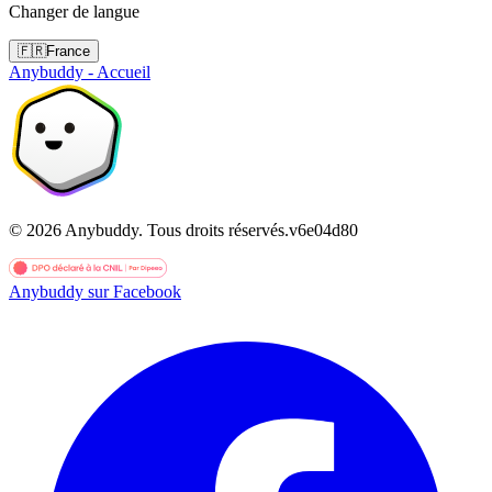
Changer de langue
🇫🇷
France
Anybuddy - Accueil
©
2026
Anybuddy.
Tous droits réservés.
v
6e04d80
Anybuddy sur Facebook