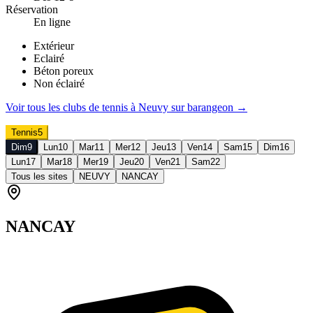
Réservation
En ligne
Extérieur
Eclairé
Béton poreux
Non éclairé
Voir tous les clubs de
tennis
à
Neuvy sur barangeon
→
Tennis
5
Dim
9
Lun
10
Mar
11
Mer
12
Jeu
13
Ven
14
Sam
15
Dim
16
Lun
17
Mar
18
Mer
19
Jeu
20
Ven
21
Sam
22
Tous les sites
NEUVY
NANCAY
NANCAY