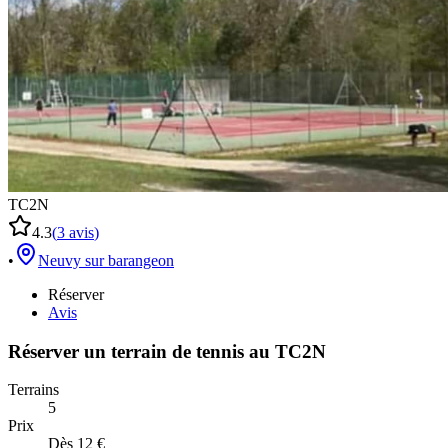
TC2N
4.3
(
3
avis
)
•
Neuvy sur barangeon
Réserver
Avis
Réserver un terrain de
tennis
au
TC2N
Terrains
5
Prix
Dès 12 €