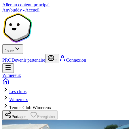
Aller au contenu principal
Anybuddy - Accueil
Jouer
PRO
Devenir partenaire
Connexion
fr
Wimereux
Les clubs
Wimereux
Tennis Club Wimereux
Partager
Enregistrer