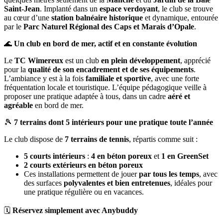
Saint-Jean
. Implanté dans un
espace verdoyant
, le club se trouve
au cœur d’une
station balnéaire historique
et dynamique, entourée
par le
Parc Naturel Régional des Caps et Marais d’Opale
.
🌊
Un club en bord de mer, actif et en constante évolution
Le
TC Wimereux
est un club
en plein développement
, apprécié
pour la
qualité de son encadrement et de ses équipements
.
L’ambiance y est à la fois
familiale et sportive
, avec une forte
fréquentation locale et touristique. L’équipe pédagogique veille à
proposer une pratique adaptée à tous, dans un cadre
aéré et
agréable
en bord de mer.
🎾
7 terrains dont 5 intérieurs pour une pratique toute l’année
Le club dispose de
7 terrains de tennis
, répartis comme suit :
5 courts intérieurs
:
4 en béton poreux
et
1 en GreenSet
2 courts extérieurs en béton poreux
Ces installations permettent de jouer
par tous les temps
, avec
des surfaces
polyvalentes et bien entretenues
, idéales pour
une pratique régulière ou en vacances.
🗓️
Réservez simplement avec Anybuddy