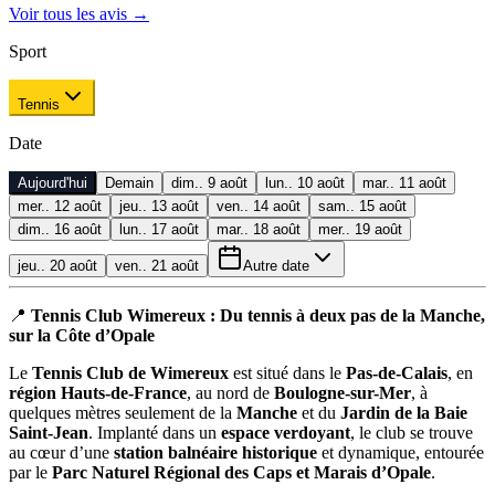
Voir tous les avis
→
Sport
Tennis
Date
Aujourd'hui
Demain
dim.. 9 août
lun.. 10 août
mar.. 11 août
mer.. 12 août
jeu.. 13 août
ven.. 14 août
sam.. 15 août
dim.. 16 août
lun.. 17 août
mar.. 18 août
mer.. 19 août
jeu.. 20 août
ven.. 21 août
Autre date
📍
Tennis Club Wimereux : Du tennis à deux pas de la Manche,
sur la Côte d’Opale
Le
Tennis Club de Wimereux
est situé dans le
Pas-de-Calais
, en
région Hauts-de-France
, au nord de
Boulogne-sur-Mer
, à
quelques mètres seulement de la
Manche
et du
Jardin de la Baie
Saint-Jean
. Implanté dans un
espace verdoyant
, le club se trouve
au cœur d’une
station balnéaire historique
et dynamique, entourée
par le
Parc Naturel Régional des Caps et Marais d’Opale
.