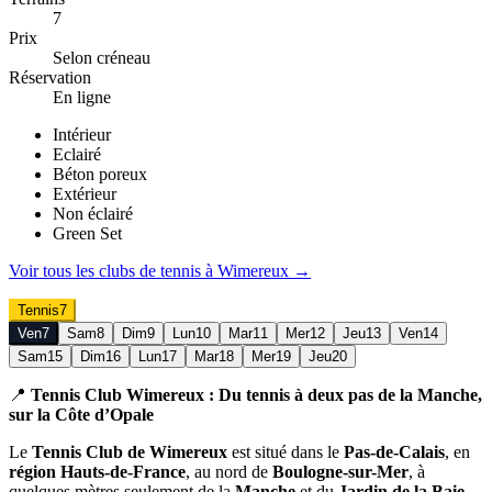
7
Prix
Selon créneau
Réservation
En ligne
Intérieur
Eclairé
Béton poreux
Extérieur
Non éclairé
Green Set
Voir tous les clubs de
tennis
à
Wimereux
→
Tennis
7
Ven
7
Sam
8
Dim
9
Lun
10
Mar
11
Mer
12
Jeu
13
Ven
14
Sam
15
Dim
16
Lun
17
Mar
18
Mer
19
Jeu
20
📍
Tennis Club Wimereux : Du tennis à deux pas de la Manche,
sur la Côte d’Opale
Le
Tennis Club de Wimereux
est situé dans le
Pas-de-Calais
, en
région Hauts-de-France
, au nord de
Boulogne-sur-Mer
, à
quelques mètres seulement de la
Manche
et du
Jardin de la Baie