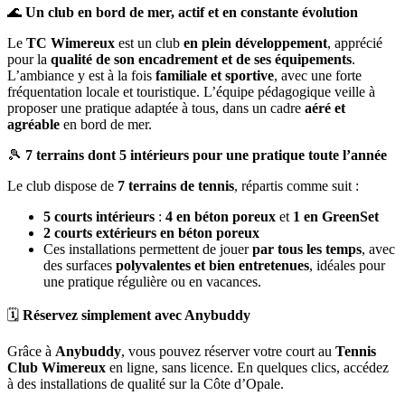
🌊
Un club en bord de mer, actif et en constante évolution
Le
TC Wimereux
est un club
en plein développement
, apprécié
pour la
qualité de son encadrement et de ses équipements
.
L’ambiance y est à la fois
familiale et sportive
, avec une forte
fréquentation locale et touristique. L’équipe pédagogique veille à
proposer une pratique adaptée à tous, dans un cadre
aéré et
agréable
en bord de mer.
🎾
7 terrains dont 5 intérieurs pour une pratique toute l’année
Le club dispose de
7 terrains de tennis
, répartis comme suit :
5 courts intérieurs
:
4 en béton poreux
et
1 en GreenSet
2 courts extérieurs en béton poreux
Ces installations permettent de jouer
par tous les temps
, avec
des surfaces
polyvalentes et bien entretenues
, idéales pour
une pratique régulière ou en vacances.
🗓️
Réservez simplement avec Anybuddy
Grâce à
Anybuddy
, vous pouvez réserver votre court au
Tennis
Club Wimereux
en ligne, sans licence. En quelques clics, accédez
à des installations de qualité sur la Côte d’Opale.