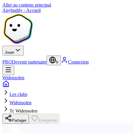
Aller au contenu principal
Anybuddy - Accueil
Jouer
PRO
Devenir partenaire
Connexion
fr
Widensolen
Les clubs
Widensolen
Tc Widensolen
Partager
Enregistrer