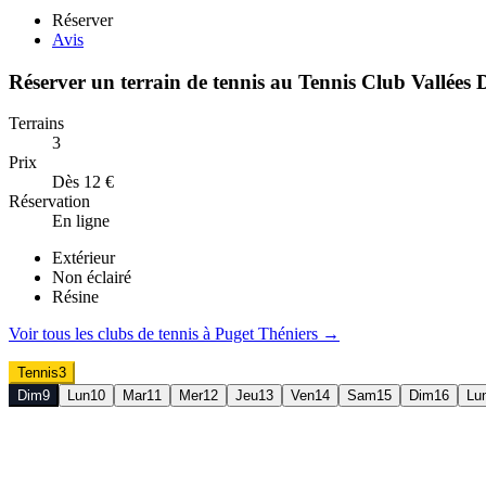
Réserver
Avis
Réserver un terrain de
tennis
au
Tennis Club Vallées 
Terrains
3
Prix
Dès 12 €
Réservation
En ligne
Extérieur
Non éclairé
Résine
Voir tous les clubs de
tennis
à
Puget Théniers
→
Tennis
3
Dim
9
Lun
10
Mar
11
Mer
12
Jeu
13
Ven
14
Sam
15
Dim
16
Lu