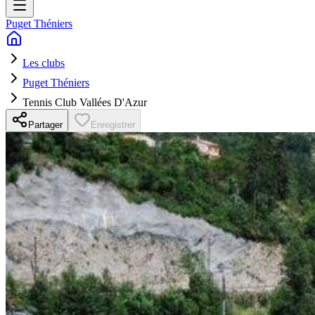
Puget Théniers
Les clubs
Puget Théniers
Tennis Club Vallées D'Azur
Partager
Enregistrer