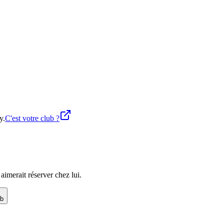
y.
C'est votre club ?
imerait réserver chez lui.
ub